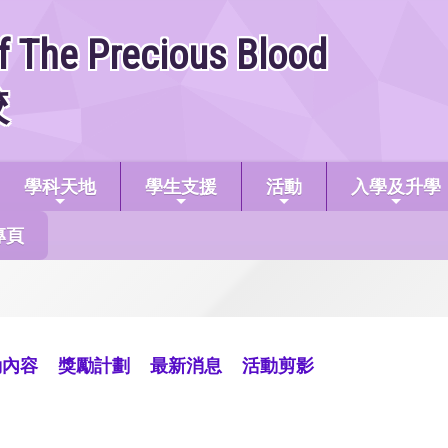
f The Precious Blood
校
學科天地
學生支援
活動
入學及升學
專頁
動內容
獎勵計劃
最新消息
活動剪影