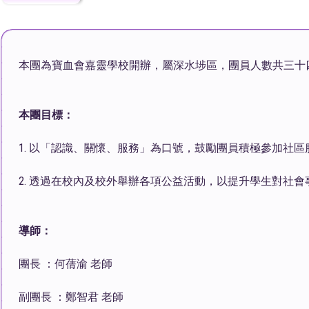
本團為寶血會嘉靈學校開辦，屬深水埗區，團員人數共三十
本團目標：
1. 以「認識、關懷、服務」為口號，鼓勵團員積極參加社
2. 透過在校內及校外舉辦各項公益活動，以提升學生對社
導師：
團長 ：
何蒨渝 老師
副團長 ：
鄭智君 老師