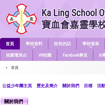
Ka Ling School O
寶血會嘉靈學
首頁
學校資料
校長的話
學校發展
校園電視台
VR校園
Facebook專頁
IG
>
首頁
公益少年團主頁
歷史及簡介
關於我們
目標
活
關於我們