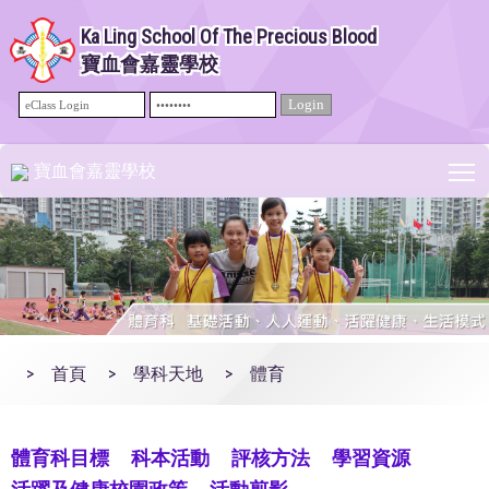
Ka Ling School Of The Precious Blood
寶血會嘉靈學校
T
寶血會嘉靈學校
>
首頁
>
學科天地
>
體育
體育科目標
科本活動
評核方法
學習資源