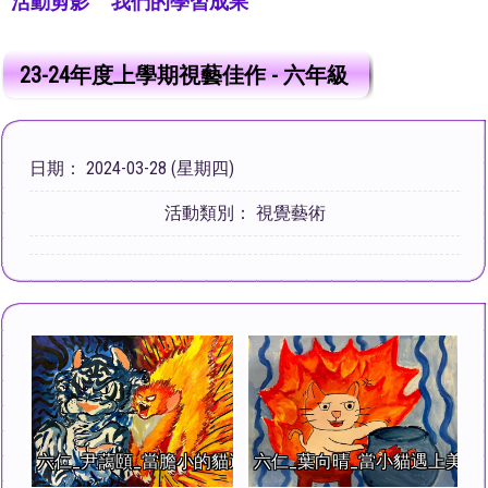
活動剪影
我們的學習成果
23-24年度上學期視藝佳作 - 六年級
日期：
2024-03-28 (星期四)
活動類別：
視覺藝術
六仁_尹藹頤_當膽小的貓遇上兇猛的白虎
六仁_葉向晴_當小貓遇上美味