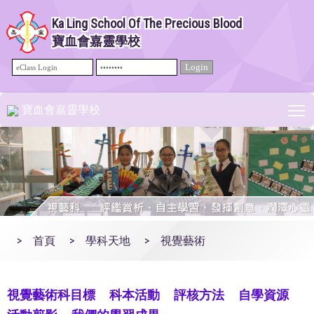
Ka Ling School Of The Precious Blood
寶血會嘉靈學校
T
寶血會嘉靈學校
>
首頁
>
學科天地
>
視覺藝術
視覺藝術科目標
科本活動
評核方法
自學資源