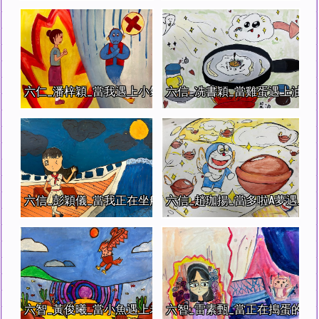
六仁_潘梓穎_當我遇上小氣的燈神
六信_冼書穎_當雞蛋遇上油鍋
六信_彭穎儀_當我正在坐船遇上海嘯時
六信_趙珈揚_當多啦A夢遇上
六智_黃俊曦_當小魚遇上老鷹
六智_雷素甄_當正在搗蛋的貓