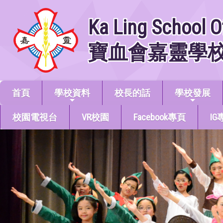
Ka Ling School O
寶血會嘉靈學
首頁
學校資料
校長的話
學校發展
校園電視台
VR校園
Facebook專頁
IG