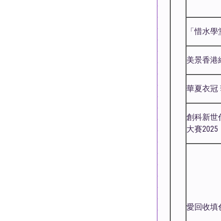
「惜水學
美景香港繪
華夏衣冠
創科新世
大賽2025
愛回收填