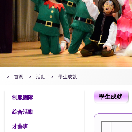
>
首頁
>
活動
>
學生成就
學生成就
制服團隊
綜合活動
才藝班