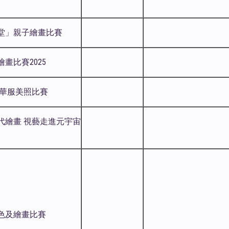
堂」親子繪畫比賽
畫比賽2025
 華服美照比賽
代繪畫 視藝走進元宇宙
色及繪畫比賽