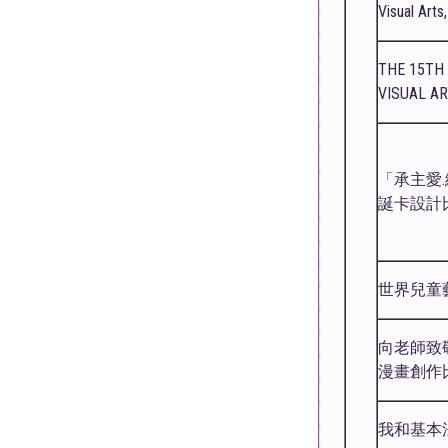
Visual Arts
THE 15TH
VISUAL A
「承主愛
誕卡設計
世界兒童藝
向老師致敬
漫畫創作
我和基本