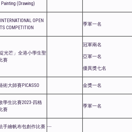
, Painting (Drawing)
 INTERNATIONAL OPEN
季軍一名
RTS COMPETITION
冠軍兩名
.綻光芒」全港小學生聖
亞軍一名
比賽
優異獎七名
術大師賽PICASSO
金獎一名
學生比賽2023-四格
季軍一名
比賽
法手繪帆布包創作比賽
---