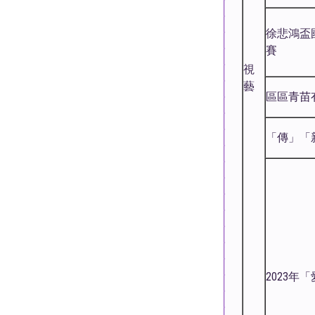
徐悲鴻盃
賽
視
藝
區區青苗
「傳」「
2023年