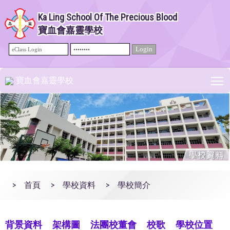
Ka Ling School Of The Precious Blood
寶血會嘉靈學校
T
寶血會嘉靈學校
>
首頁
>
學校資料
>
學校簡介
背景資料
架構圖
法團校董會
校歌
學校位置