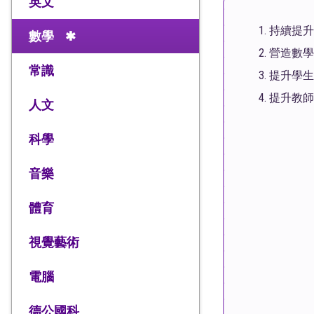
英文
持續提升
數學
營造數學
常識
提升學生
提升教師
人文
科學
音樂
體育
視覺藝術
電腦
德公國科