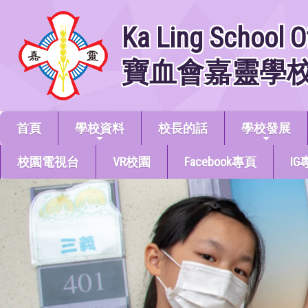
Ka Ling School O
寶血會嘉靈學
首頁
學校資料
校長的話
學校發展
校園電視台
VR校園
Facebook專頁
IG