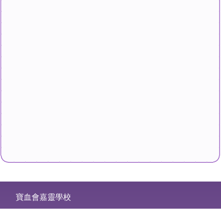
寶血會嘉靈學校
地址：深水埗海壇街280號