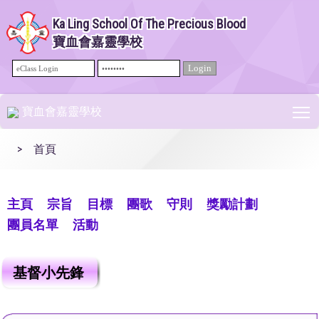
Ka Ling School Of The Precious Blood
寶血會嘉靈學校
T
寶血會嘉靈學校
>
首頁
主頁
宗旨
目標
團歌
守則
獎勵計劃
團員名單
活動
基督小先鋒