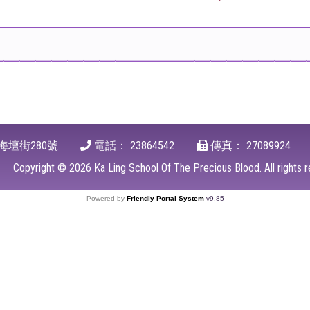
海壇街280號
電話：
23864542
傳真：
27089924
Copyright ©
2026
Ka Ling School Of The Precious Blood. All right
Powered by
Friendly Portal System
v
9.85