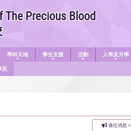
f The Precious Blood
校
學科天地
學生支援
活動
入學及升學
專頁
過往消息 >