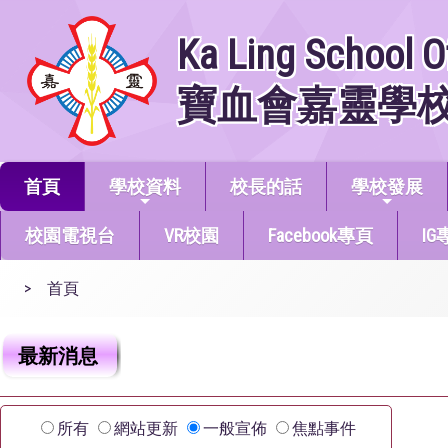
Ka Ling School O
寶血會嘉靈學
首頁
學校資料
校長的話
學校發展
校園電視台
VR校園
Facebook專頁
IG
>
首頁
最新消息
所有
網站更新
一般宣佈
焦點事件