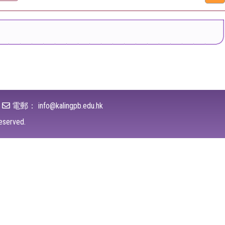
電郵：
info@kalingpb.edu.hk
s reserved.