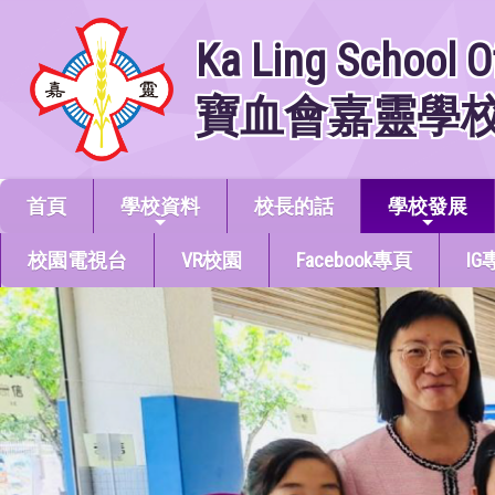
Ka Ling School O
寶血會嘉靈學
首頁
學校資料
校長的話
學校發展
校園電視台
VR校園
Facebook專頁
IG