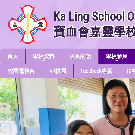
Ka Ling School O
寶血會嘉靈學
首頁
學校資料
校長的話
學校發展
校園電視台
VR校園
Facebook專頁
IG